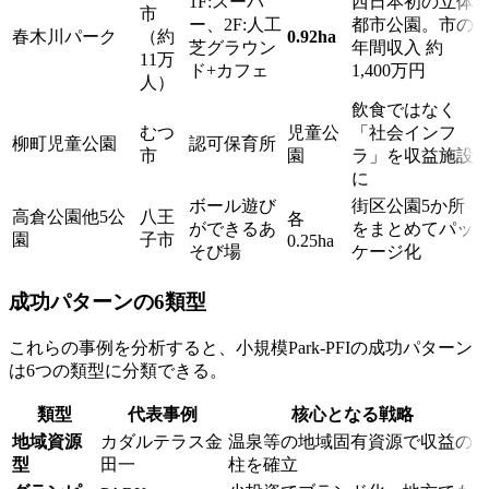
1F:スーパ
西日本初の立体
市
ー、2F:人工
都市公園。市の
春木川パーク
（約
0.92ha
芝グラウン
年間収入 約
11万
ド+カフェ
1,400万円
人）
飲食ではなく
むつ
児童公
「社会インフ
柳町児童公園
認可保育所
市
園
ラ」を収益施設
に
ボール遊び
街区公園5か所
高倉公園他5公
八王
各
ができるあ
をまとめてパッ
園
子市
0.25ha
そび場
ケージ化
成功パターンの6類型
これらの事例を分析すると、小規模Park-PFIの成功パターン
は6つの類型に分類できる。
類型
代表事例
核心となる戦略
地域資源
カダルテラス金
温泉等の地域固有資源で収益の
型
田一
柱を確立