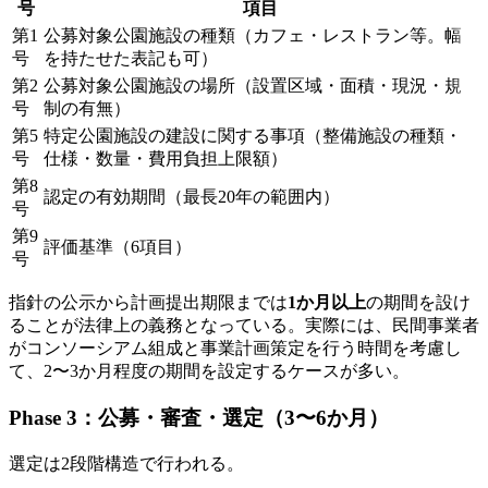
号
項目
第1
公募対象公園施設の種類（カフェ・レストラン等。幅
号
を持たせた表記も可）
第2
公募対象公園施設の場所（設置区域・面積・現況・規
号
制の有無）
第5
特定公園施設の建設に関する事項（整備施設の種類・
号
仕様・数量・費用負担上限額）
第8
認定の有効期間（最長20年の範囲内）
号
第9
評価基準（6項目）
号
指針の公示から計画提出期限までは
1か月以上
の期間を設け
ることが法律上の義務となっている。実際には、民間事業者
がコンソーシアム組成と事業計画策定を行う時間を考慮し
て、2〜3か月程度の期間を設定するケースが多い。
Phase 3：公募・審査・選定（3〜6か月）
選定は2段階構造で行われる。