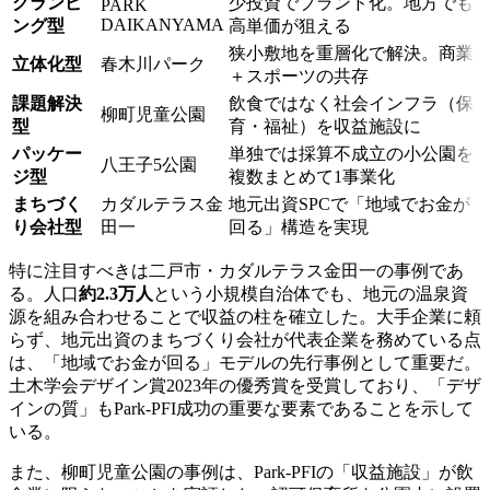
グランピ
少投資でブランド化。地方でも
PARK
DAIKANYAMA
ング型
高単価が狙える
狭小敷地を重層化で解決。商業
立体化型
春木川パーク
＋スポーツの共存
課題解決
飲食ではなく社会インフラ（保
柳町児童公園
型
育・福祉）を収益施設に
パッケー
単独では採算不成立の小公園を
八王子5公園
ジ型
複数まとめて1事業化
まちづく
カダルテラス金
地元出資SPCで「地域でお金が
り会社型
田一
回る」構造を実現
特に注目すべきは二戸市・カダルテラス金田一の事例であ
る。人口
約2.3万人
という小規模自治体でも、地元の温泉資
源を組み合わせることで収益の柱を確立した。大手企業に頼
らず、地元出資のまちづくり会社が代表企業を務めている点
は、「地域でお金が回る」モデルの先行事例として重要だ。
土木学会デザイン賞2023年の優秀賞を受賞しており、「デザ
インの質」もPark-PFI成功の重要な要素であることを示して
いる。
また、柳町児童公園の事例は、Park-PFIの「収益施設」が飲