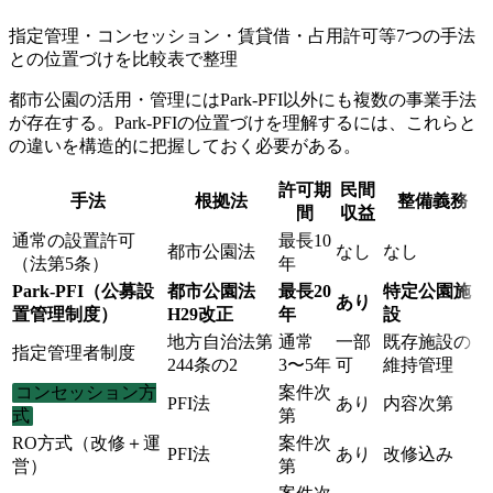
指定管理・コンセッション・賃貸借・占用許可等7つの手法
との位置づけを比較表で整理
都市公園の活用・管理にはPark-PFI以外にも複数の事業手法
が存在する。Park-PFIの位置づけを理解するには、これらと
の違いを構造的に把握しておく必要がある。
許可期
民間
手法
根拠法
整備義務
間
収益
通常の設置許可
最長10
都市公園法
なし
なし
（法第5条）
年
Park-PFI（公募設
都市公園法
最長20
特定公園施
あり
置管理制度）
H29改正
年
設
地方自治法第
通常
一部
既存施設の
指定管理者制度
244条の2
3〜5年
可
維持管理
コンセッション方
案件次
PFI法
あり
内容次第
式
第
RO方式（改修＋運
案件次
PFI法
あり
改修込み
営）
第