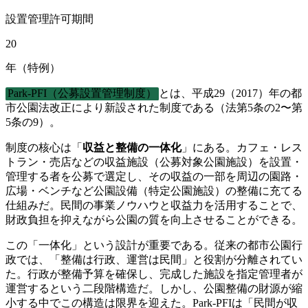
設置管理許可期間
20
年（特例）
Park-PFI（公募設置管理制度）
とは、平成29（2017）年の都
市公園法改正により新設された制度である（法第5条の2〜第
5条の9）。
制度の核心は「
収益と整備の一体化
」にある。カフェ・レス
トラン・売店などの収益施設（公募対象公園施設）を設置・
管理する者を公募で選定し、その収益の一部を周辺の園路・
広場・ベンチなど公園設備（特定公園施設）の整備に充てる
仕組みだ。民間の事業ノウハウと収益力を活用することで、
財政負担を抑えながら公園の質を向上させることができる。
この「一体化」という設計が重要である。従来の都市公園行
政では、「整備は行政、運営は民間」と役割が分離されてい
た。行政が整備予算を確保し、完成した施設を指定管理者が
運営するという二段階構造だ。しかし、公園整備の財源が縮
小する中でこの構造は限界を迎えた。Park-PFIは「民間が収