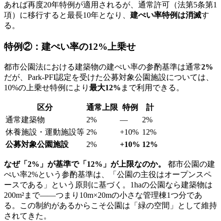
あれば再度20年特例が適用されるが、通常許可（法第5条第1
項）に移行すると最長10年となり、
建ぺい率特例は消滅
す
る。
特例②：建ぺい率の12%上乗せ
都市公園法における建築物の建ぺい率の参酌基準は通常
2%
だが、Park-PFI認定を受けた公募対象公園施設については、
10%の上乗せ特例により
最大12%
まで利用できる。
区分
通常上限
特例
計
通常建築物
2%
—
2%
休養施設・運動施設等
2%
+10%
12%
公募対象公園施設
2%
+10%
12%
なぜ「2%」が基準で「12%」が上限なのか。
都市公園の建
ぺい率2%という参酌基準は、「公園の主役はオープンスペ
ースである」という原則に基づく。1haの公園なら建築物は
200m²まで——つまり10m×20mの小さな管理棟1つ分であ
る。この制約があるからこそ公園は「緑の空間」として維持
されてきた。