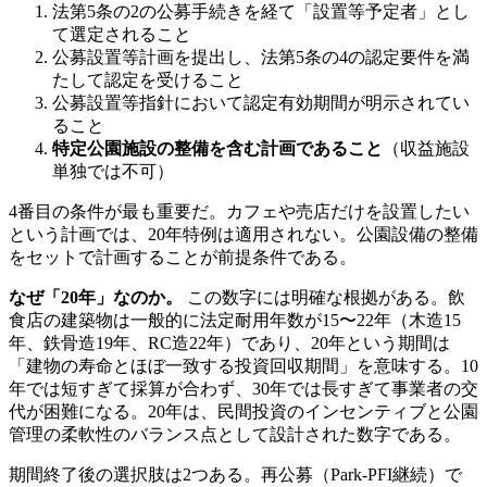
法第5条の2の公募手続きを経て「設置等予定者」とし
て選定されること
公募設置等計画を提出し、法第5条の4の認定要件を満
たして認定を受けること
公募設置等指針において認定有効期間が明示されてい
ること
特定公園施設の整備を含む計画であること
（収益施設
単独では不可）
4番目の条件が最も重要だ。カフェや売店だけを設置したい
という計画では、20年特例は適用されない。公園設備の整備
をセットで計画することが前提条件である。
なぜ「20年」なのか。
この数字には明確な根拠がある。飲
食店の建築物は一般的に法定耐用年数が15〜22年（木造15
年、鉄骨造19年、RC造22年）であり、20年という期間は
「建物の寿命とほぼ一致する投資回収期間」を意味する。10
年では短すぎて採算が合わず、30年では長すぎて事業者の交
代が困難になる。20年は、民間投資のインセンティブと公園
管理の柔軟性のバランス点として設計された数字である。
期間終了後の選択肢は2つある。再公募（Park-PFI継続）で