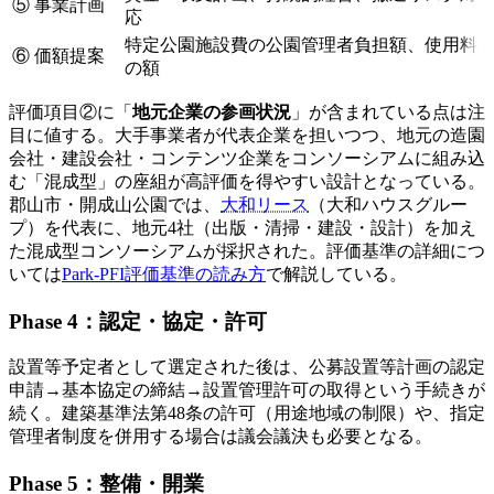
⑤
事業計画
応
特定公園施設費の公園管理者負担額、使用料
⑥
価額提案
の額
評価項目②に「
地元企業の参画状況
」が含まれている点は注
目に値する。大手事業者が代表企業を担いつつ、地元の造園
会社・建設会社・コンテンツ企業をコンソーシアムに組み込
む「混成型」の座組が高評価を得やすい設計となっている。
郡山市・開成山公園では、
大和リース
（大和ハウスグルー
プ）を代表に、地元4社（出版・清掃・建設・設計）を加え
た混成型コンソーシアムが採択された。評価基準の詳細につ
いては
Park-PFI評価基準の読み方
で解説している。
Phase 4：認定・協定・許可
設置等予定者として選定された後は、公募設置等計画の認定
申請→基本協定の締結→設置管理許可の取得という手続きが
続く。建築基準法第48条の許可（用途地域の制限）や、指定
管理者制度を併用する場合は議会議決も必要となる。
Phase 5：整備・開業