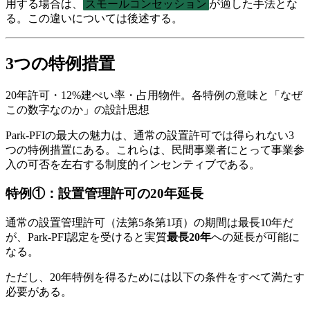
用する場合は、
スモールコンセッション
が適した手法とな
る。この違いについては後述する。
3つの特例措置
20年許可・12%建ぺい率・占用物件。各特例の意味と「なぜ
この数字なのか」の設計思想
Park-PFIの最大の魅力は、通常の設置許可では得られない3
つの特例措置にある。これらは、民間事業者にとって事業参
入の可否を左右する制度的インセンティブである。
特例①：設置管理許可の20年延長
通常の設置管理許可（法第5条第1項）の期間は最長10年だ
が、Park-PFI認定を受けると実質
最長20年
への延長が可能に
なる。
ただし、20年特例を得るためには以下の条件をすべて満たす
必要がある。