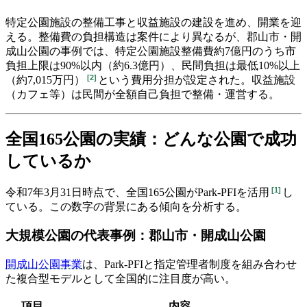
特定公園施設の整備工事と収益施設の建設を進め、開業を迎
える。整備費の負担構造は案件により異なるが、郡山市・開
成山公園の事例では、
特定公園施設整備費約7億円のうち市
負担上限は90%以内（約6.3億円）、民間負担は最低10%以上
[
2
]
（約7,015万円）
という費用分担が設定された。収益施設
（カフェ等）は民間が全額自己負担で整備・運営する。
全国165公園の実績：どんな公園で成功
しているか
[
1
]
令和7年3月31日時点で、全国165公園がPark-PFIを活用
し
ている。この数字の背景にある傾向を分析する。
大規模公園の代表事例：郡山市・開成山公園
開成山公園事業
は、Park-PFIと指定管理者制度を組み合わせ
た複合型モデルとして全国的に注目度が高い。
項目
内容