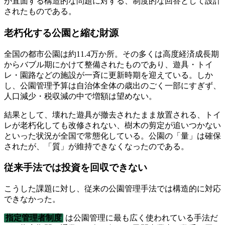
が直面する構造的な問題に対する、制度的な回答として設計
されたものである。
老朽化する公園と縮む財源
全国の都市公園は約11.4万か所。その多くは高度経済成長期
からバブル期にかけて整備されたものであり、遊具・トイ
レ・園路などの施設が一斉に更新時期を迎えている。しか
し、公園管理予算は自治体全体の歳出のごく一部にすぎず、
人口減少・税収減の中で増額は望めない。
結果として、壊れた遊具が撤去されたまま放置される、トイ
レが老朽化しても改修されない、樹木の剪定が追いつかない
といった状況が全国で常態化している。公園の「量」は確保
されたが、「質」が維持できなくなったのである。
従来手法では投資を回収できない
こうした課題に対し、従来の公園管理手法では構造的に対応
できなかった。
指定管理者制度
は公園管理に最も広く使われている手法だ