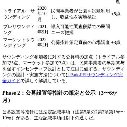
点
2020
トライアル・サ
民間事業者が公園を試験利用
年10
+5点
ウンディング
し、収益性を実地検証
月
プレサウンディ
2021
導入可能性調査段階での民間
—
年9月
ング
ニーズ把握
マーケットサウ
2022
公募指針策定直前の市場調査
+3点
年1月
ンディング
サウンディング参加者に対する公募時の加点（トライアル参
加で5点、マーケット参加で3点）は、民間事業者の早期関与
を促すインセンティブ設計として注目に値する。サウンディ
ングの設計・実施方法については
Park-PFIサウンディング完
全ガイド
で詳しく解説している。
Phase 2：公募設置等指針の策定と公示（3〜6か
月）
公募設置等指針には法定記載事項（法第5条の2第2項第1号〜
10号）がある。主な記載事項は以下の通りだ。