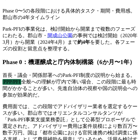
Phase 0〜5の各段階における具体的タスク・期間・費用感。
郡山市の4年タイムライン
Park-PFIの事業化は、検討開始から開業まで複数のフェーズ
にわたる。郡山市・
開成山公園
の事例では検討開始（2020年
3月）から開業（2024年4月）まで
約4年
を要した。各フェー
ズの役割と留意点を整理する。
Phase 0：機運醸成と庁内体制構築（6か月〜1年）
首長・議会・関係部署へのPark-PFI制度の説明から始まる。
PPP/PFI
全般への理解が庁内で薄い場合、この段階に最も時
間がかかることが多い。先進自治体の視察や国の説明会への
参加が効果的だ。
費用面では、この段階でアドバイザリー業者を選定するケー
スが多い。郡山市ではオリエンタルコンサルタンツが
「Park-PFI事業支援業務委託」として公募型プロポーザルで
選定された。アドバイザリー費用は案件規模により数百万〜
数千万円。国は「都市公園における官民連携の検討調査に係
る支援」として費用補助を用意しているため、活用を検討す