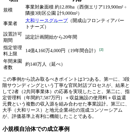
事業対象面積 約12.89ha（西側エリア119,900m²＋
規模
隣接3街区公園 計9,000m²）
大和リースグループ
（開成山フロンティアパー
事業者
トナーズ）
設置許可
認定計画開始から20年間
期間
指定管理
[
2
]
14億4,160万4,000円（19年間合計）
料上限
年間来園
約140万人（延べ）
者数
この事例から読み取るべきポイントは3つある。第一に、3段
階サウンディングという丁寧な官民対話プロセスが、結果と
して2者（2共同事業体）の応募を実現したこと。第二に、指
定管理料（年間約7,587万円）＋収益施設の使用料＋収益還
元費という複数の収入源を組み合わせた事業設計。第三に、
大手（大和リース）と地元企業4社の混成コンソーシアム
が、評価基準上有利に機能したことである。
小規模自治体での成立事例