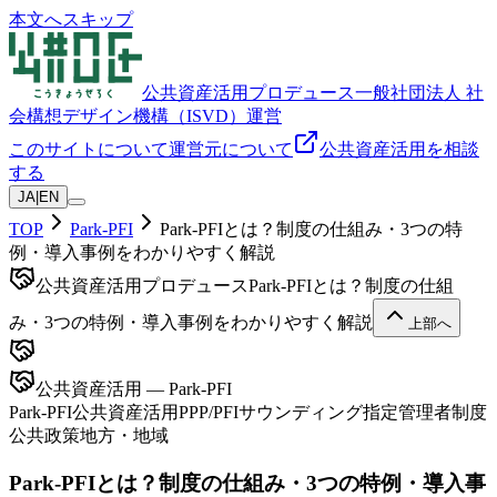
本文へスキップ
公共資産活用プロデュース
一般社団法人 社
会構想デザイン機構（ISVD）運営
このサイトについて
運営元について
公共資産活用を相談
する
JA
|
EN
TOP
Park-PFI
Park-PFIとは？制度の仕組み・3つの特
例・導入事例をわかりやすく解説
公共資産活用プロデュース
Park-PFIとは？制度の仕組
み・3つの特例・導入事例をわかりやすく解説
上部へ
公共資産活用 — Park-PFI
Park-PFI
公共資産活用
PPP/PFI
サウンディング
指定管理者制度
公共政策
地方・地域
Park-PFIとは？制度の仕組み・3つの特例・導入事