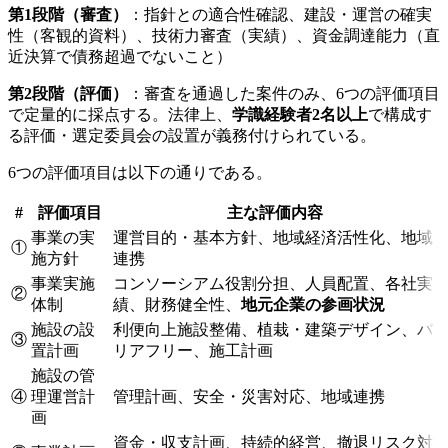
第1段階（審査）
：指針との適合性確認、建設・運営の確実
性（客観的資料）、技術力審査（実績）、資金調達能力（直
近決算で債務超過でないこと）
第2段階（評価）
：審査を通過した案件のみ、6つの評価項目
で定量的に採点する。法律上、
学識経験者2名以上
で構成す
る評価・選定委員会の設置が義務付けられている。
6つの評価項目は以下の通りである。
#
評価項目
主な評価内容
事業の実
運営目的・基本方針、地域経済活性化、地域
①
施方針
連携
事業実施
コンソーシアム役割分担、人員配置、各社実
②
体制
績、財務健全性、
地元企業の参画状況
施設の設
利便向上施設整備、植栽・建築デザイン、バ
③
置計画
リアフリー、施工計画
施設の管
④
理運営計
管理計画、安全・災害対応、地域連携
画
資金・収支計画、持続的経営、撤退リスク対