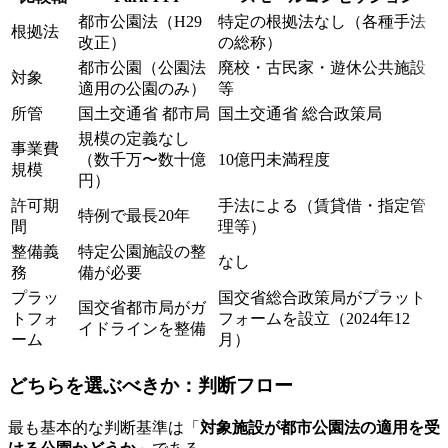
都市公園法（H29
特定の根拠法なし（各種手法
根拠法
改正）
の総称）
都市公園（公園法
廃校・古民家・遊休公共施設
対象
適用の公園のみ）
等
所管
国土交通省 都市局
国土交通省 総合政策局
規模の定義なし
事業費
（数千万〜数十億
10億円未満程度
規模
円）
許可期
手法による（賃貸借・指定管
特例で最長20年
間
理等）
整備義
特定公園施設の整
なし
務
備が必要
プラッ
国交省総合政策局がプラット
国交省都市局がガ
トフォ
フォームを設立（2024年12
イドラインを整備
ーム
月）
どちらを選ぶべきか：判断フロー
最も基本的な判断基準は「
対象施設が都市公園法の適用を受