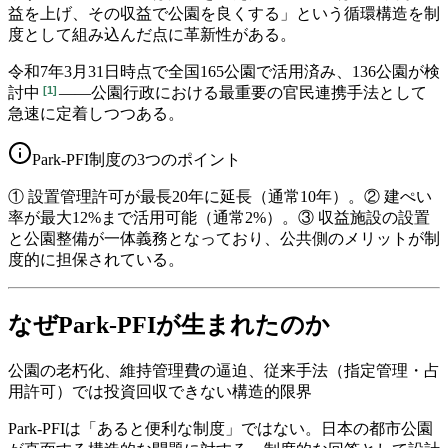
益を上げ、その収益で公園を良くする」という循環構造を制
度として組み込んだ点に革新性がある。
令和7年3月31日時点で全国165公園で活用済み、136公園が検
[
1
]
討中
——公園行政における最重要の官民連携手法として
急速に定着しつつある。
Park-PFI制度の3つのポイント
① 設置管理許可が最長20年に延長（通常10年）。② 建ぺい
率が最大12%まで活用可能（通常2%）。③ 収益施設の設置
と公園整備が一体義務となっており、公共側のメリットが制
度的に担保されている。
なぜPark-PFIが生まれたのか
公園の老朽化、維持管理費の逼迫、従来手法（指定管理・占
用許可）では投資回収できない構造的限界
Park-PFIは「あると便利な制度」ではない。日本の都市公園