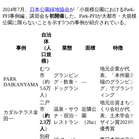
2024年7月、
日本公園緑地協会
が「小規模公園におけるPark-
PFI事例編」講習会を
初開催
した。Park-PFIが大都市・大規模
公園に限らないことを示す5つの事例が紹介されている。
自治
体
事例
（人
業態
面積
特徴
口規
模）
むつ
地元企業が代
市
グランピン
表。「本州最北
PARK
（約
グ・飲食・
—
端のグランピン
DAIKANYAMA
5.6万
ドッグラン
グ」でブランデ
人）
ィング
二戸
地元出資まちづ
市
温泉・サウ
近隣公
くり会社が代
カダルテラス金
（
約
ナ・宿泊・
園
表。土木学会デ
田一
2.3万
レストラン
（2ha）
ザイン賞2023年
人
）
優秀賞
別府