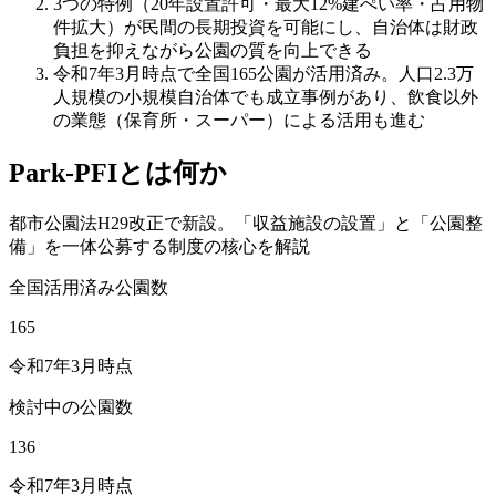
3つの特例（20年設置許可・最大12%建ぺい率・占用物
件拡大）が民間の長期投資を可能にし、自治体は財政
負担を抑えながら公園の質を向上できる
令和7年3月時点で全国165公園が活用済み。人口2.3万
人規模の小規模自治体でも成立事例があり、飲食以外
の業態（保育所・スーパー）による活用も進む
Park-PFIとは何か
都市公園法H29改正で新設。「収益施設の設置」と「公園整
備」を一体公募する制度の核心を解説
全国活用済み公園数
165
令和7年3月時点
検討中の公園数
136
令和7年3月時点