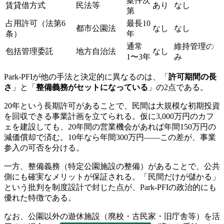
案件次
賃貸借方式
民法等
あり
なし
第
占用許可（法第6
最長10
都市公園法
なし
なし
条）
年
通常
維持管理の
包括管理委託
地方自治法
なし
1〜3年
み
Park-PFIが他の手法と決定的に異なるのは、「
許可期間の長
さ
」と「
整備義務がセットになっている
」の2点である。
20年という長期許可があることで、民間は大規模な初期投資
を回収できる事業計画を立てられる。仮に3,000万円のカフ
ェを建設しても、20年間の営業機会があれば年間150万円の
減価償却で済む。10年なら年間300万円——この差が、事業
参入の可否を分ける。
一方、整備義務（特定公園施設の整備）があることで、公共
側にも確実なメリットが保証される。「民間だけが儲かる」
という批判を制度設計で封じた点が、Park-PFIの政治的にも
優れた特徴である。
なお、公園以外の遊休施設（廃校・古民家・旧庁舎等）を活