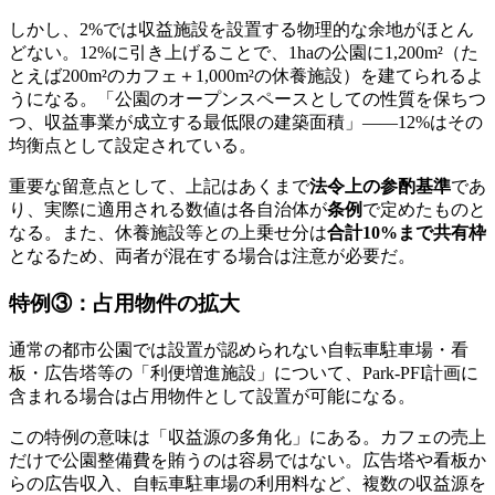
しかし、2%では収益施設を設置する物理的な余地がほとん
どない。12%に引き上げることで、1haの公園に1,200m²（た
とえば200m²のカフェ＋1,000m²の休養施設）を建てられるよ
うになる。「公園のオープンスペースとしての性質を保ちつ
つ、収益事業が成立する最低限の建築面積」——12%はその
均衡点として設定されている。
重要な留意点として、上記はあくまで
法令上の参酌基準
であ
り、実際に適用される数値は各自治体が
条例
で定めたものと
なる。また、休養施設等との上乗せ分は
合計10%まで共有枠
となるため、両者が混在する場合は注意が必要だ。
特例③：占用物件の拡大
通常の都市公園では設置が認められない自転車駐車場・看
板・広告塔等の「利便増進施設」について、Park-PFI計画に
含まれる場合は占用物件として設置が可能になる。
この特例の意味は「収益源の多角化」にある。カフェの売上
だけで公園整備費を賄うのは容易ではない。広告塔や看板か
らの広告収入、自転車駐車場の利用料など、複数の収益源を