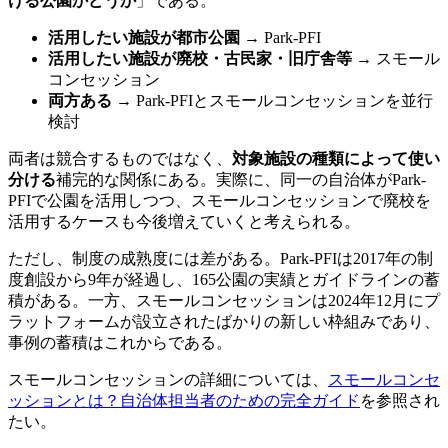
ける公園かどうか
」である。
活用したい施設が都市公園
→ Park-PFI
活用したい施設が廃校・古民家・旧庁舎等
→ スモール
コンセッション
両方ある
→ Park-PFIとスモールコンセッションを並行
検討
両者は競合するものではなく、
対象施設の種類によって使い
分ける
補完的な関係にある。実際に、同一の自治体がPark-
PFIで公園を活用しつつ、スモールコンセッションで廃校を
活用するケースも今後増えていくと考えられる。
ただし、制度の成熟度には差がある。Park-PFIは2017年の制
度創設から9年が経過し、165公園の実績とガイドラインの蓄
積がある。一方、スモールコンセッションは2024年12月にプ
ラットフォームが設立されたばかりの新しい枠組みであり、
事例の蓄積はこれからである。
スモールコンセッションの詳細については、
スモールコンセ
ッションとは？自治体担当者のための完全ガイド
を参照され
たい。