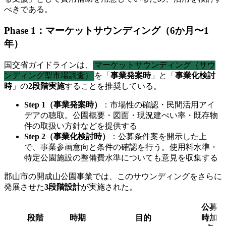
べきである。
Phase 1：マーケットサウンディング（6か月〜1
年）
国交省ガイドラインは、
マーケットサウンディング（サウ
ンディング型市場調査）
を「
事業発案時
」と「
事業化検討
時
」の
2段階実施
することを推奨している。
Step 1（事業発案時）
：市場性の確認・民間活用アイ
デアの聴取。公園概要・図面・現況建ぺい率・既存物
件の取扱い方針などを提供する
Step 2（事業化検討時）
：公募条件案を開示した上
で、事業参画意向と条件の確認を行う。使用料水準・
特定公園施設の整備費水準についても意見を収集する
郡山市の開成山公園事業では、このサウンディングをさらに
発展させた
3段階設計
が実施された。
公募
段階
時期
目的
時加