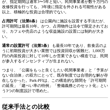
が、指定期間は通常3〜5年と短い。民間事業者が数千万円の
改修投資を行っても、3年後に指定を外される可能性がある
以上、積極的な投資は合理的でない。
占用許可（法第6条）
は公園内に施設を設置する手法だが、
許可期間は最長10年。かつ、占用物件は法令で限定されてお
り、カフェや売店のような収益施設の設置には制約が大き
い。
通常の設置許可（法第5条）
も最長10年であり、飲食店のよ
うに初期投資が大きい業態では投資回収が困難だ。1,000万
円の内装投資に対して10年しか営業できない構造では、民間
が参入するインセンティブが生まれない。
つまり、「公園をもっと良くしたい民間事業者」と「予算が
ない自治体」の双方にとって、既存制度では合理的な解が存
在しなかった。Park-PFIは、この構造的な隙間を「許可期間
の延長」「建ぺい率の特例」「整備義務とのセット化」とい
う3つの制度設計で埋めた。
従来手法との比較