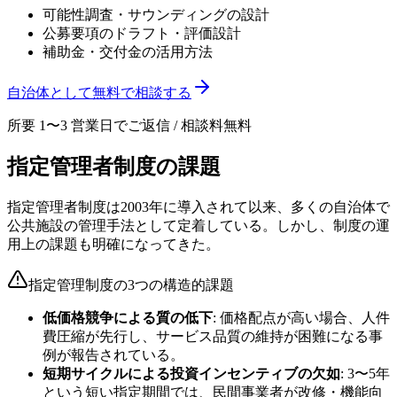
可能性調査・サウンディングの設計
公募要項のドラフト・評価設計
補助金・交付金の活用方法
自治体として無料で相談する
所要 1〜3 営業日でご返信 / 相談料無料
指定管理者制度の課題
指定管理者制度は2003年に導入されて以来、多くの自治体で
公共施設の管理手法として定着している。しかし、制度の運
用上の課題も明確になってきた。
指定管理制度の3つの構造的課題
低価格競争による質の低下
: 価格配点が高い場合、人件
費圧縮が先行し、サービス品質の維持が困難になる事
例が報告されている。
短期サイクルによる投資インセンティブの欠如
: 3〜5年
という短い指定期間では、民間事業者が改修・機能向