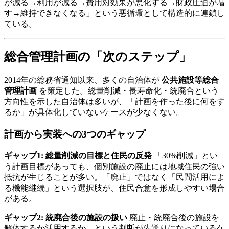
が減る→利用が減る→費用対効果が悪化する→財政圧迫が増
す→維持できなくなる」という悪循環として構造的に連鎖し
ている。
総合管理計画の「次のステップ」
2014年の総務省通知以来、多くの自治体が
公共施設等総合
管理計画
を策定した。総量削減・長寿命化・統廃合という
方向性を示した自治体は多いが、「計画を作った後に何をす
るか」が具体化していないケースが少なくない。
計画から実装への3つのギャップ
ギャップ1: 総量削減の目標と住民の反発
「30%削減」とい
う計画目標があっても、個別施設の廃止には地域住民の強い
抵抗が生じることが多い。「廃止」ではなく「民間活用によ
る機能継続」という選択肢が、住民合意を形成しやすい場合
がある。
ギャップ2: 統廃合後の施設の扱い
廃止・統廃合後の施設を
解体するか活用するか、という判断が先送りになっているケ