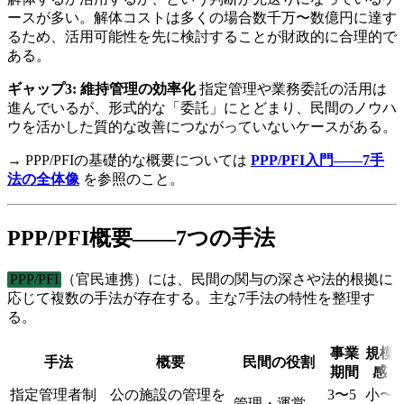
ースが多い。解体コストは多くの場合数千万〜数億円に達す
るため、活用可能性を先に検討することが財政的に合理的で
ある。
ギャップ3: 維持管理の効率化
指定管理や業務委託の活用は
進んでいるが、形式的な「委託」にとどまり、民間のノウハ
ウを活かした質的な改善につながっていないケースがある。
→ PPP/PFIの基礎的な概要については
PPP/PFI入門——7手
法の全体像
を参照のこと。
PPP/PFI概要——7つの手法
PPP/PFI
（官民連携）には、民間の関与の深さや法的根拠に
応じて複数の手法が存在する。主な7手法の特性を整理す
る。
事業
規模
手法
概要
民間の役割
期間
感
指定管理者制
公の施設の管理を
3〜5
小〜
管理・運営