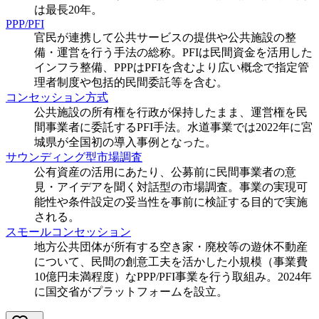
は最長20年。
PPP/PFI
官民が連携して公共サービスの提供や公共施設の整
備・運営を行う手法の総称。PFIは民間資金を活用した
インフラ整備、PPPはPFIを含むより広い概念で指定管
理者制度や包括的民間委託等を含む。
コンセッション方式
公共施設の所有権を行政が保持したまま、運営権を民
間事業者に委託するPFI手法。水道事業では2022年に宮
城県が全国初の導入事例となった。
サウンディング型市場調査
公有資産の活用にあたり、公募前に民間事業者の意
見・アイデアを聞く対話型の市場調査。事業の実現可
能性や条件設定の妥当性を事前に検証する目的で実施
される。
スモールコンセッション
地方公共団体が所有する空き家・廃校等の遊休不動産
について、民間の創意工夫を活かした小規模（事業費
10億円未満程度）なPPP/PFI事業を行う取組み。2024年
に国交省がプラットフォームを設立。