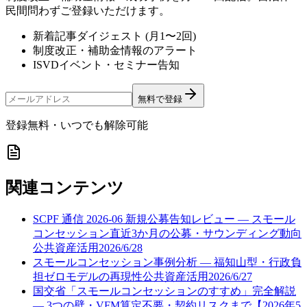
民間問わずご登録いただけます。
新着記事ダイジェスト (月1〜2回)
制度改正・補助金情報のアラート
ISVDイベント・セミナー告知
無料で登録
登録無料・いつでも解除可能
関連コンテンツ
SCPF 通信 2026-06 新規公募告知レビュー — スモール
コンセッション直近3か月の公募・サウンディング動向
公共資産活用
2026/6/28
スモールコンセッション事例分析 — 福知山型・行政負
担ゼロモデルの再現性
公共資産活用
2026/6/27
国交省「スモールコンセッションのすすめ」完全解説
— 3つの壁・VFM算定不要・契約リスクまで【2026年5