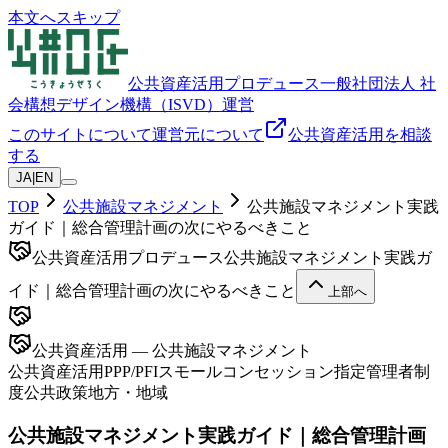
本文へスキップ
公共資産活用プロデュース
一般社団法人 社
会構想デザイン機構（ISVD）運営
このサイトについて
運営元について
公共資産活用を相談
する
JA
|
EN
TOP
公共施設マネジメント
公共施設マネジメント実践
ガイド｜総合管理計画の次にやるべきこと
公共資産活用プロデュース
公共施設マネジメント実践ガ
イド｜総合管理計画の次にやるべきこと
上部へ
公共資産活用 — 公共施設マネジメント
公共資産活用
PPP/PFI
スモールコンセッション
指定管理者制
度
公共政策
地方・地域
公共施設マネジメント実践ガイド｜総合管理計画