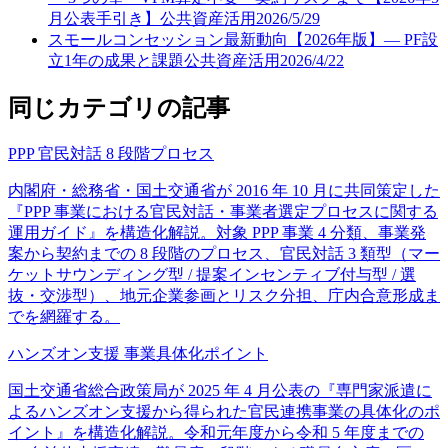
月公表手引き】
公共資産活用
2026/5/29
スモールコンセッション最新動向【2026年版】— PF設
立1年の成果と課題
公共資産活用
2026/4/22
同じカテゴリの記事
PPP 官民対話 8 段階プロセス
内閣府・総務省・国土交通省が 2016 年 10 月に共同策定した
『PPP 事業における官民対話・事業者選定プロセスに関する
運用ガイド』を構造化解説。対象 PPP 事業 4 分類、事業発
案から契約までの 8 段階のプロセス、官民対話 3 類型（マー
ケットサウンディング型 / 提案インセンティブ付与型 / 選
抜・交渉型）、地元企業参画とリスク分担、庁内合意形成ま
でを網羅する。
ハンズオン支援 事業具体化ポイント
国土交通省総合政策局が 2025 年 4 月公表の『専門家派遣に
よるハンズオン支援から得られた官民連携事業の具体化のポ
イント』を構造化解説。令和元年度から令和 5 年度までの