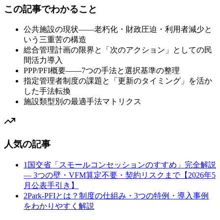
この記事でわかること
公共施設の現状——老朽化・財政圧迫・利用者減少と
いう三重苦の構造
総合管理計画の限界と「次のアクション」としての民
間活力導入
PPP/PFI概要——7つの手法と選択基準の整理
指定管理者制度の課題と「更新のタイミング」を活か
した手法転換
施設類型別の最適手法マトリクス
人気の記事
1
国交省「スモールコンセッションのすすめ」完全解説
— 3つの壁・VFM算定不要・契約リスクまで【2026年5
月公表手引き】
2
Park-PFIとは？制度の仕組み・3つの特例・導入事例
をわかりやすく解説