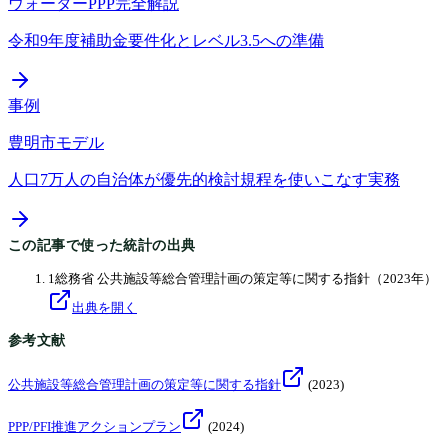
ウォーターPPP完全解説
令和9年度補助金要件化とレベル3.5への準備
事例
豊明市モデル
人口7万人の自治体が優先的検討規程を使いこなす実務
この記事で使った統計の出典
1
総務省 公共施設等総合管理計画の策定等に関する指針
（2023年）
出典を開く
参考文献
公共施設等総合管理計画の策定等に関する指針
(
2023
)
PPP/PFI推進アクションプラン
(
2024
)