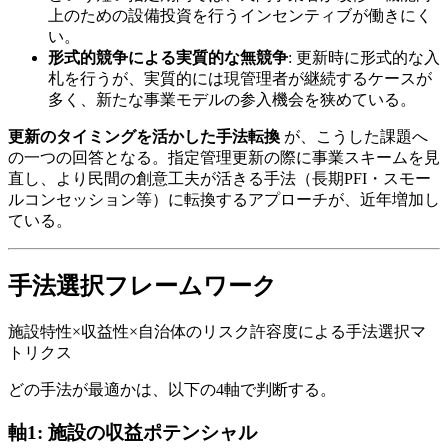
上のための設備投資を行うインセンティブが働きにく
い。
形式的競争による実質的な無競争
: 更新時に形式的な入
札を行うが、実質的には現管理者が継続するケースが
多く、新たな事業モデルの参入機会を狭めている。
更新のタイミングを活かした手法転換
が、こうした課題へ
の一つの回答となる。指定管理更新の際に事業スキームを見
直し、より民間の創意工夫が活きる手法（長期PFI・スモー
ルコンセッション等）に転換するアプローチが、近年増加し
ている。
手法選択フレームワーク
施設特性×収益性×自治体のリスク許容度による手法選択マ
トリクス
どの手法が最適かは、以下の4軸で判断する。
軸1: 施設の収益ポテンシャル