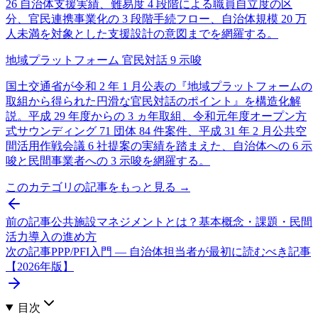
26 自治体支援実績、難易度 4 段階による職員自立度の区
分、官民連携事業化の 3 段階手続フロー、自治体規模 20 万
人未満を対象とした支援設計の意図までを網羅する。
地域プラットフォーム 官民対話 9 示唆
国土交通省が令和 2 年 1 月公表の『地域プラットフォームの
取組から得られた円滑な官民対話のポイント』を構造化解
説。平成 29 年度からの 3 ヵ年取組、令和元年度オープン方
式サウンディング 71 団体 84 件案件、平成 31 年 2 月公共空
間活用作戦会議 6 社提案の実績を踏まえた、自治体への 6 示
唆と民間事業者への 3 示唆を網羅する。
このカテゴリの記事をもっと見る →
前の記事
公共施設マネジメントとは？基本概念・課題・民間
活力導入の進め方
次の記事
PPP/PFI入門 — 自治体担当者が最初に読むべき記事
【2026年版】
目次