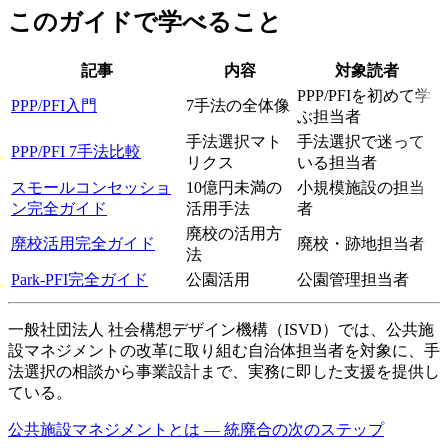
このガイドで学べること
記事
内容
対象読者
PPP/PFIを初めて学
PPP/PFI入門
7手法の全体像
ぶ担当者
手法選択マト
手法選択で迷って
PPP/PFI 7手法比較
リクス
いる担当者
スモールコンセッショ
10億円未満の
小規模施設の担当
ン完全ガイド
活用手法
者
廃校の活用方
廃校活用完全ガイド
廃校・跡地担当者
法
Park-PFI完全ガイド
公園活用
公園管理担当者
一般社団法人 社会構想デザイン機構（ISVD）では、公共施
設マネジメントの改革に取り組む自治体担当者を対象に、手
法選択の相談から事業設計まで、実務に即した支援を提供し
ている。
公共施設マネジメントとは — 統廃合の次のステップ