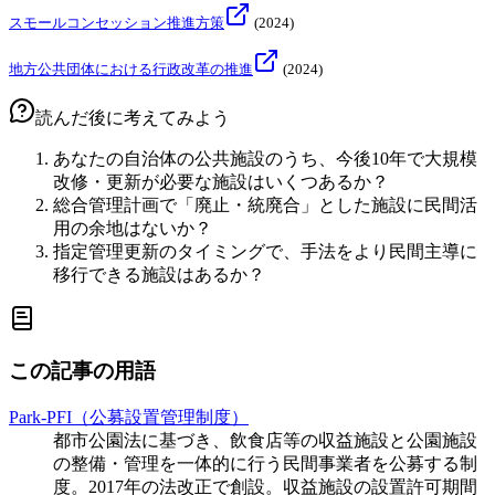
スモールコンセッション推進方策
(
2024
)
地方公共団体における行政改革の推進
(
2024
)
読んだ後に考えてみよう
あなたの自治体の公共施設のうち、今後10年で大規模
改修・更新が必要な施設はいくつあるか？
総合管理計画で「廃止・統廃合」とした施設に民間活
用の余地はないか？
指定管理更新のタイミングで、手法をより民間主導に
移行できる施設はあるか？
この記事の用語
Park-PFI（公募設置管理制度）
都市公園法に基づき、飲食店等の収益施設と公園施設
の整備・管理を一体的に行う民間事業者を公募する制
度。2017年の法改正で創設。収益施設の設置許可期間