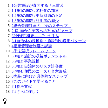
1
公共施設が直面する「三重苦」
1.1
第1の問題: 老朽化の加速
1.2
第2の問題: 更新財源の不足
1.3
第3の問題: 利用者の減少
2
総合管理計画の「次のステップ」
2.1
計画から実装への3つのギャップ
3
PPP/PFI概要——7つの手法
3.1
自治体の規模別・施設別の適用パターン
4
指定管理者制度の課題
5
手法選択フレームワーク
5.1
軸1: 施設の収益ポテンシャル
5.2
軸2: 事業規模
5.3
軸3: 自治体のリスク許容度
5.4
軸4: 住民のニーズと合意形成
6
実装に向けた具体的なステップ
7
このガイドで学べること
7.1
参考文献
7.2
さらに詳しく