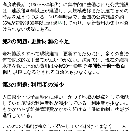
高度成長期（1960〜80年代）に集中的に整備された公共施設
は、建設後40年以上が経過し、大規模改修または建て替えの
時期を迎えつつある。
2022年時点で、全国の公共施設の約
[
1
]
55%が建設後30年以上経過
しており、更新費用の集中が避
けられない状況にある。
第2の問題: 更新財源の不足
老朽施設をすべて現状維持・更新するためには、多くの自治
体で財政的な手当てが追いつかない。試算では、現在の維持
水準を保つための費用は今後20〜40年で
年間数十億〜数百
億円
規模になるとされる自治体も少なくない。
第3の問題: 利用者の減少
人口減少・少子高齢化に伴い、かつて地域の拠点として機能
していた施設の利用者数が減少している。利用者が少ないに
もかかわらず維持管理費がかかり続ける「供給過剰」状態が
進行している。
この3つの問題は独立して発生しているわけではなく、「人