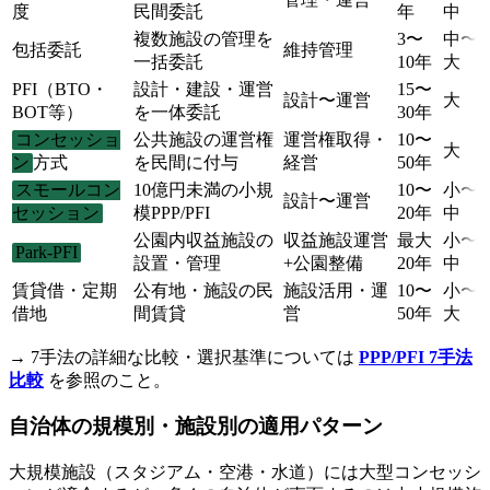
度
民間委託
年
中
複数施設の管理を
3〜
中〜
包括委託
維持管理
一括委託
10年
大
PFI（BTO・
設計・建設・運営
15〜
設計〜運営
大
BOT等）
を一体委託
30年
コンセッショ
公共施設の運営権
運営権取得・
10〜
大
ン
方式
を民間に付与
経営
50年
スモールコン
10億円未満の小規
10〜
小〜
設計〜運営
セッション
模PPP/PFI
20年
中
公園内収益施設の
収益施設運営
最大
小〜
Park-PFI
設置・管理
+公園整備
20年
中
賃貸借・定期
公有地・施設の民
施設活用・運
10〜
小〜
借地
間賃貸
営
50年
大
→ 7手法の詳細な比較・選択基準については
PPP/PFI 7手法
比較
を参照のこと。
自治体の規模別・施設別の適用パターン
大規模施設（スタジアム・空港・水道）には大型コンセッシ